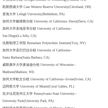
凯斯西储大学 Case Western Reserve University(Cleveland, OH)
里海大学 Lehigh University(Bethlehem, PA)
加州大学戴维斯分校 University of California--Davis(Davis, CA)
加州大学圣地亚哥分校 University of California--
San Diego(La Jolla, CA)
伦斯勒理工学院 Rensselaer Polytechnic Institute(Troy, NY)
加州大学圣巴巴拉分校 University of California--
Santa Barbara(Santa Barbara, CA)
威斯康辛大学麦迪逊分校 University of Wisconsin--
Madison(Madison, WI)
加州大学欧文分校 University of California--Irvine(Irvine, CA)
迈阿密大学 University of Miami(Coral Gables, FL)
宾夕法尼亚州立大学 Pennsylvania State University--
University Park(University Park, PA)