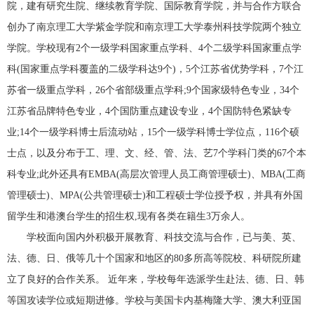
院，建有研究生院、继续教育学院、国际教育学院，并与合作方联合
创办了南京理工大学紫金学院和南京理工大学泰州科技学院两个独立
学院。学校现有2个一级学科国家重点学科、4个二级学科国家重点学
科(国家重点学科覆盖的二级学科达9个)，5个江苏省优势学科，7个江
苏省一级重点学科，26个省部级重点学科;9个国家级特色专业，34个
江苏省品牌特色专业，4个国防重点建设专业，4个国防特色紧缺专
业;14个一级学科博士后流动站，15个一级学科博士学位点，116个硕
士点，以及分布于工、理、文、经、管、法、艺7个学科门类的67个本
科专业;此外还具有EMBA(高层次管理人员工商管理硕士)、MBA(工商
管理硕士)、MPA(公共管理硕士)和工程硕士学位授予权，并具有外国
留学生和港澳台学生的招生权,现有各类在籍生3万余人。
学校面向国内外积极开展教育、科技交流与合作，已与美、英、
法、德、日、俄等几十个国家和地区的80多所高等院校、科研院所建
立了良好的合作关系。 近年来，学校每年选派学生赴法、德、日、韩
等国攻读学位或短期进修。学校与美国卡内基梅隆大学、澳大利亚国