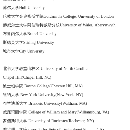
赫尔大学Hull University
伦敦大学金史密斯学院Goldsmiths College, University of London
赫威尔士大学阿伯瑞特威斯分校University of Wales, Aberystwyth
布鲁内尔大学Brunel University
斯德灵大学Stirling University
城市大学City University
北卡大学教堂山校区 University of North Carolina--
Chapel Hill(Chapel Hill, NC)
波士顿学院 Boston College(Chestnut Hill, MA)
纽约大学 New York University(New York, NY)
布兰迪斯大学 Brandeis University(Waltham, MA)
威廉玛丽学院 College of William and Mary(Williamsburg, VA)
罗侧斯特大学 University of Rochester(Rochester, NY)
乔治理工学院 Georgia Institute of Technology(Atlanta, GA)