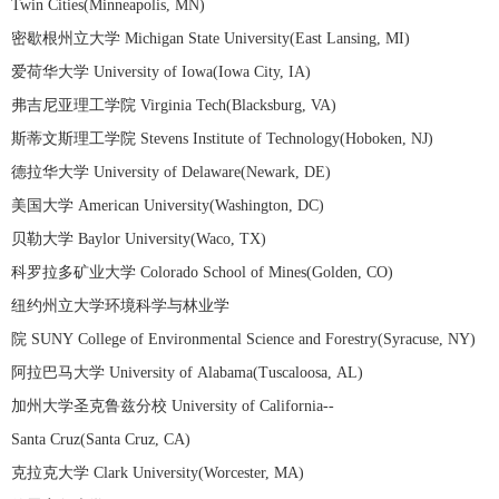
Twin Cities(Minneapolis, MN)
密歇根州立大学 Michigan State University(East Lansing, MI)
爱荷华大学 University of Iowa(Iowa City, IA)
弗吉尼亚理工学院 Virginia Tech(Blacksburg, VA)
斯蒂文斯理工学院 Stevens Institute of Technology(Hoboken, NJ)
德拉华大学 University of Delaware(Newark, DE)
美国大学 American University(Washington, DC)
贝勒大学 Baylor University(Waco, TX)
科罗拉多矿业大学 Colorado School of Mines(Golden, CO)
纽约州立大学环境科学与林业学
院 SUNY College of Environmental Science and Forestry(Syracuse, NY)
阿拉巴马大学 University of Alabama(Tuscaloosa, AL)
加州大学圣克鲁兹分校 University of California--
Santa Cruz(Santa Cruz, CA)
克拉克大学 Clark University(Worcester, MA)