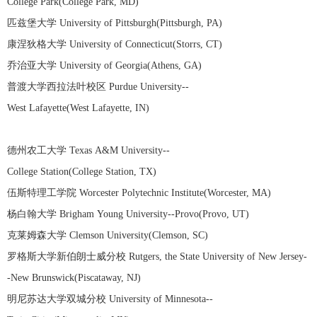
College Park(College Park, MD)
匹兹堡大学 University of Pittsburgh(Pittsburgh, PA)
康涅狄格大学 University of Connecticut(Storrs, CT)
乔治亚大学 University of Georgia(Athens, GA)
普渡大学西拉法叶校区 Purdue University--
West Lafayette(West Lafayette, IN)
德州农工大学 Texas A&M University--
College Station(College Station, TX)
伍斯特理工学院 Worcester Polytechnic Institute(Worcester, MA)
杨白翰大学 Brigham Young University--Provo(Provo, UT)
克莱姆森大学 Clemson University(Clemson, SC)
罗格斯大学新伯朗士威分校 Rutgers, the State University of New Jersey-
-New Brunswick(Piscataway, NJ)
明尼苏达大学双城分校 University of Minnesota--