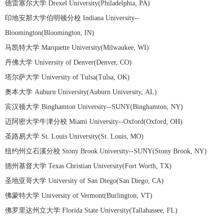
德雷塞尔大学 Drexel University(Philadelphia, PA)
印地安那大学伯明顿分校 Indiana University--
Bloomington(Bloomington, IN)
马凯特大学 Marquette University(Milwaukee, WI)
丹佛大学 University of Denver(Denver, CO)
塔尔萨大学 University of Tulsa(Tulsa, OK)
奥本大学 Auburn University(Auburn University, AL)
宾汉顿大学 Binghamton University--SUNY(Binghamton, NY)
迈阿密大学牛津分校 Miami University--Oxford(Oxford, OH)
圣路易大学 St. Louis University(St. Louis, MO)
纽约州立石溪分校 Stony Brook University--SUNY(Stony Brook, NY)
德州基督大学 Texas Christian University(Fort Worth, TX)
圣地亚哥大学 University of San Diego(San Diego, CA)
佛蒙特大学 University of Vermont(Burlington, VT)
佛罗里达州立大学 Florida State University(Tallahassee, FL)