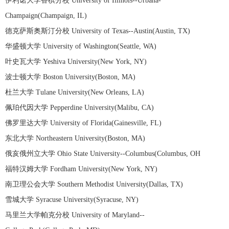
伊利诺大学香槟分校 University of Illinois--Urbana-
Champaign(Champaign, IL)
德克萨斯奥斯汀分校 University of Texas--Austin(Austin, TX)
华盛顿大学 University of Washington(Seattle, WA)
叶史瓦大学 Yeshiva University(New York, NY)
波士顿大学 Boston University(Boston, MA)
杜兰大学 Tulane University(New Orleans, LA)
佩珀代因大学 Pepperdine University(Malibu, CA)
佛罗里达大学 University of Florida(Gainesville, FL)
东北大学 Northeastern University(Boston, MA)
俄亥俄州立大学 Ohio State University--Columbus(Columbus, OH
福特汉姆大学 Fordham University(New York, NY)
南卫理公会大学 Southern Methodist University(Dallas, TX)
雪城大学 Syracuse University(Syracuse, NY)
马里兰大学帕克分校 University of Maryland--