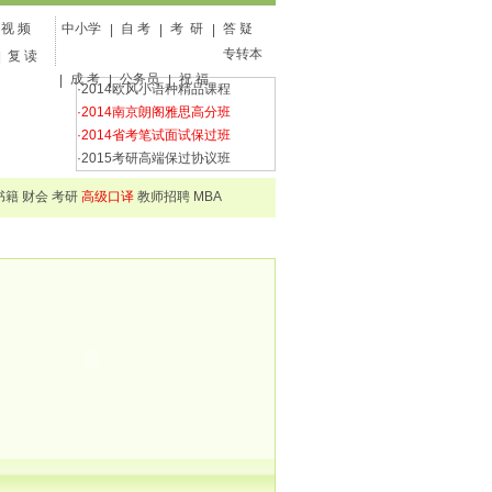
视 频
中小学
自 考
考 研
答 疑
|
|
|
专转本
复 读
|
成 考
公务员
祝 福
|
|
|
·2014欧风小语种精品课程
·2014南京朗阁雅思高分班
·2014省考笔试面试保过班
·2015考研高端保过协议班
书籍
财会
考研
高级口译
教师招聘
MBA