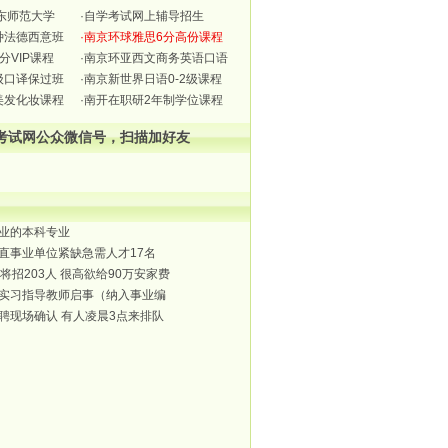
华东师范大学
·自学考试网上辅导招生
种法德西意班
·南京环球雅思6分高份课程
分VIP课程
·南京环亚西文商务英语口语
级口译保过班
·南京新世界日语0-2级课程
美发化妆课程
·南开在职研2年制学位课程
考试网公众微信号，扫描加好友
业的本科专业
直事业单位紧缺急需人才17名
将招203人 很高欲给90万安家费
实习指导教师启事（纳入事业编
聘现场确认 有人凌晨3点来排队