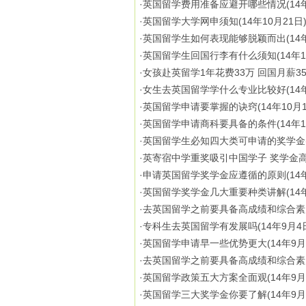
·
英国留学费用准备应避开哪些情况
(14
·
英国留学大学网申须知
(14年10月21日
·
英国留学生如何表现能够脱颖而出
(14
·
英国留学生回国行李有什么须知
(14年
·
女孩赴英留学1年花费33万 回国月薪35
·
女生去英国留学学什么专业比较好
(14
·
英国留学申请要掌握的诀窍
(14年10月
·
英国留学申请商科要具备的条件
(14年
·
英国留学生必知四大类可申请的奖学金
·
英寄宿中学重奖吸引中国学子 奖学金高
·
申请英国留学奖学金应遵循的原则
(14
·
英国留学奖学金几大重要种类讲解
(14
·
去英国留学之前要具备高成绩和综合素
·
专科生去英国留学有发展吗
(14年9月4
·
英国留学申请早一些优势更大
(14年9月
·
去英国留学之前要具备高成绩和综合素
·
英国留学政策五大方案全面观
(14年9月
·
英国留学三大奖学金你要了解
(14年9月