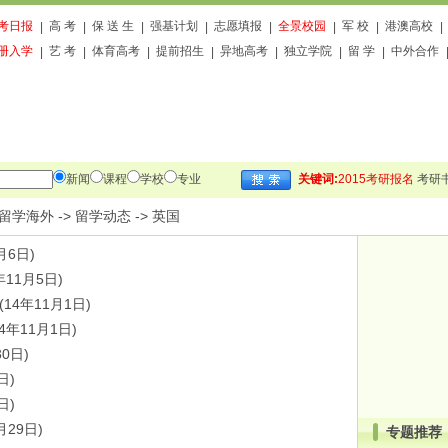
考日报
高 考
保 送 生
强基计划
志愿填报
全景校园
军 校
港澳高校
|
|
|
|
|
|
|
|
册入学
艺 考
体育高考
提前招生
异地高考
独立学院
留 学
中外合作
|
|
|
|
|
|
|
新闻
课程
学校
专业
关键词:
2015考研报名
考研
留学海外
->
留学动态
->
英国
月6日)
年11月5日)
(14年11月1日)
14年11月1日)
30日)
日)
日)
月29日)
专题推荐